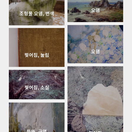
오염
조형물 오염, 변색
오염
찢어짐, 눌림
찢어짐, 소실
들뜸, 균열