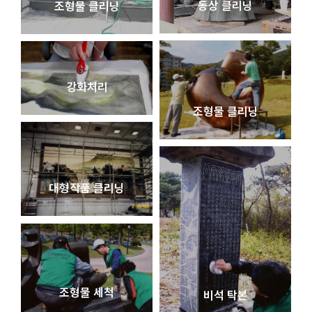
동상 클리닝
조형물 클리닝
강화처리
조형물 클리닝
대형작품 클리닝
조형물 세척
비석 탁본