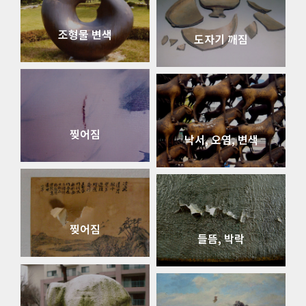
조형물 변색
도자기 깨짐
찢어짐
낙서, 오염, 변색
찢어짐
들뜸, 박락