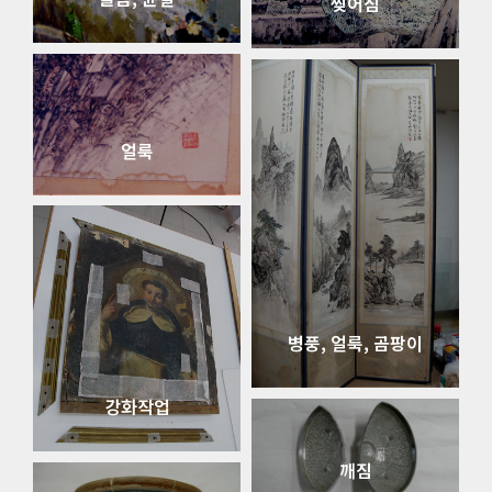
찢어짐
얼룩
병풍, 얼룩, 곰팡이
강화작업
깨짐