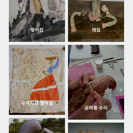
찢어짐
깨짐
구겨지고 찢어짐
공예품 수리