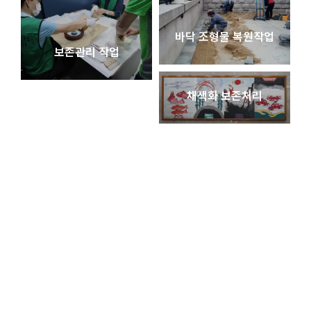
바닥 조형물 복원작업
보존관리 작업
채색화 보존처리