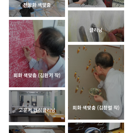
천장화 색맞춤
클리닝
회화 색맞춤 (김환기 작)
회화 색맞춤 (김창렬 작)
고문서 건식클리닝