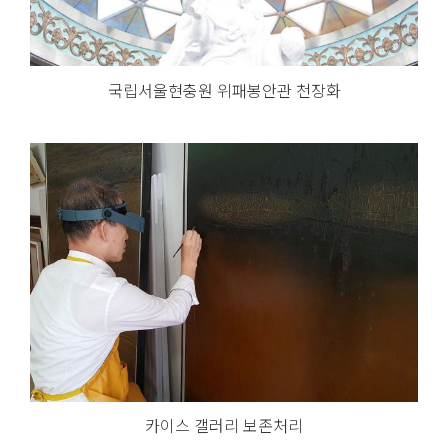
국립서울현충원 위패봉안관 천장화
카이스 갤러리 보존처리